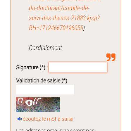
du-doctorant/comite-de-
suivi-des-theses-21883.kjsp?
RH=171246670196055
).
Cordialement.
Signature (*) :
Validation de saisie (*)
écoutez le mot à saisir
Les adresses emails ne seront pas