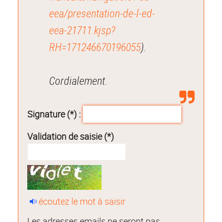
eea/presentation-de-l-ed-
eea-21711.kjsp?
RH=171246670196055
).
Cordialement.
Signature (*) :
Validation de saisie (*)
écoutez le mot à saisir
Les adresses emails ne seront pas