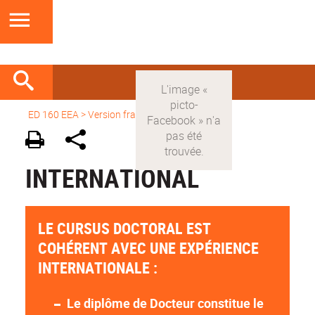
ED 160 EEA
>
Version française
>
International
INTERNATIONAL
LE CURSUS DOCTORAL EST
COHÉRENT AVEC UNE EXPÉRIENCE
INTERNATIONALE :
Le diplôme de Docteur constitue le