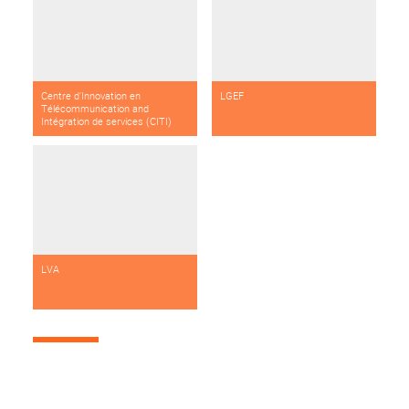
Centre d’Innovation en
LGEF
Télécommunication and
Intégration de services (CITI)
LVA